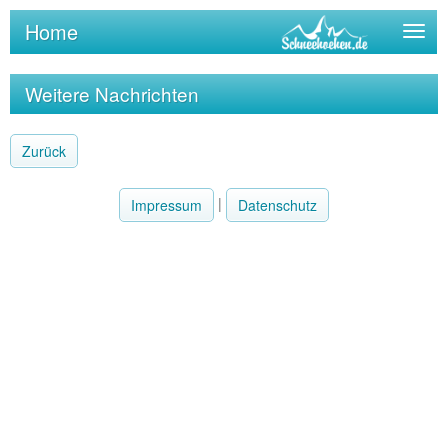
Home
Togg
navig
Weitere Nachrichten
Zurück
|
Impressum
Datenschutz