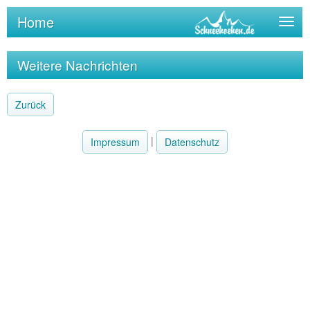
Home
Togg
navig
Weitere Nachrichten
Zurück
|
Impressum
Datenschutz