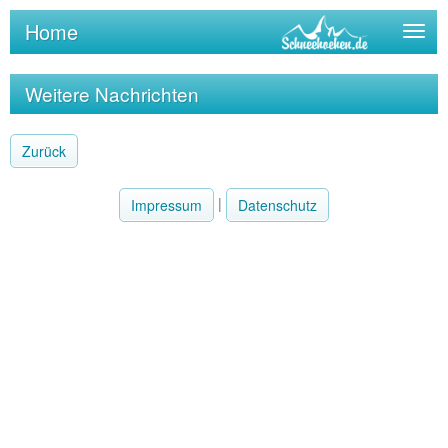
Home
Togg
navig
Weitere Nachrichten
Zurück
|
Impressum
Datenschutz