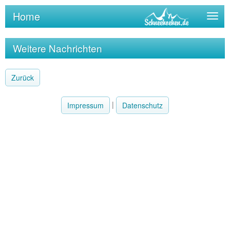
Home
Togg
navig
Weitere Nachrichten
Zurück
|
Impressum
Datenschutz