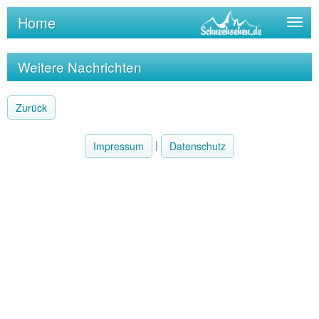
Home
Togg
navig
Weitere Nachrichten
Zurück
|
Impressum
Datenschutz